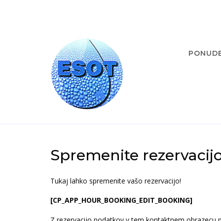
PONUD
Spremenite rezervacij
Tukaj lahko spremenite vašo rezervacijo!
[CP_APP_HOUR_BOOKING_EDIT_BOOKING]
Z rezervacijo podatkov v tem kontaktnem obrazecu pot