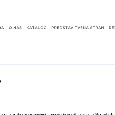
BA
O NAS
KATALOG
PREDSTAVITVENA STRAN
RE
o
rjujete, da ste seznanjeni z nameni in pravili varstva vaših osebnih