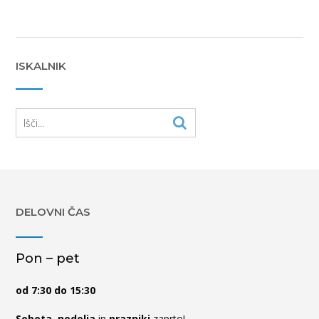
ISKALNIK
DELOVNI ČAS
Pon – pet
od 7:30 do 15:30
Sobota
,
nedelja
in
prazniki
zaprto!