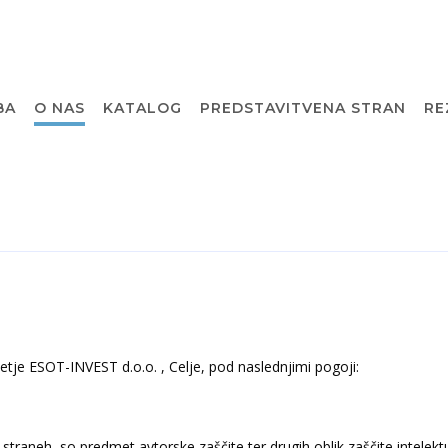
BA
O NAS
KATALOG
PREDSTAVITVENA STRAN
RE
tje ESOT-INVEST d.o.o. , Celje, pod naslednjimi pogoji:
straneh, so predmet avtorske zaščite ter drugih oblik zaščite intelekt