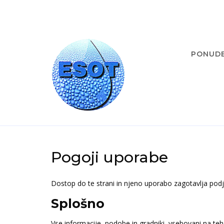
PONUD
Pogoji uporabe
Dostop do te strani in njeno uporabo zagotavlja podje
Splošno
Vse informacije, podobe in gradniki, vsebovani na teh 