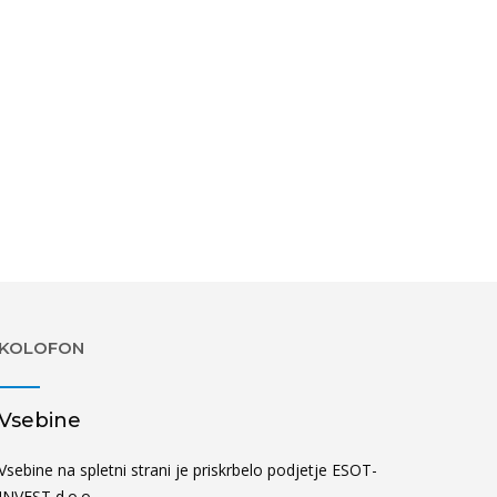
KOLOFON
Vsebine
Vsebine na spletni strani je priskrbelo podjetje ESOT-
INVEST d.o.o..