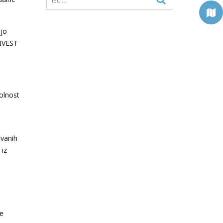
ajo
INVEST
olnost
ovanih
 iz
ne