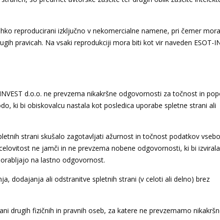
hko reproducirani izključno v nekomercialne namene, pri čemer mor
drugih pravicah. Na vsaki reprodukciji mora biti kot vir naveden ESOT-
-INVEST d.o.o. ne prevzema nikakršne odgovornosti za točnost in pop
do, ki bi obiskovalcu nastala kot posledica uporabe spletne strani ali
letnih strani skušalo zagotavljati ažurnost in točnost podatkov vseb
celovitost ne jamči in ne prevzema nobene odgovornosti, ki bi izvirala
porabljajo na lastno odgovornost.
, dodajanja ali odstranitve spletnih strani (v celoti ali delno) brez
rani drugih fizičnih in pravnih oseb, za katere ne prevzemamo nikakrš