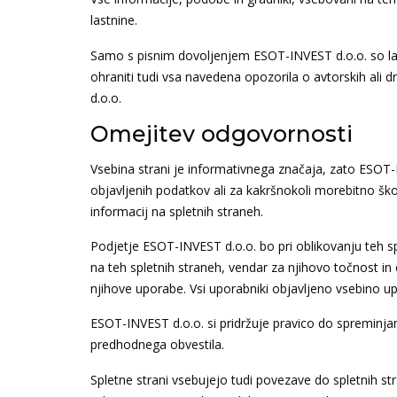
lastnine.
Samo s pisnim dovoljenjem ESOT-INVEST d.o.o. so la
ohraniti tudi vsa navedena opozorila o avtorskih ali 
d.o.o.
Omejitev odgovornosti
Vsebina strani je informativnega značaja, zato ESOT
objavljenih podatkov ali za kakršnokoli morebitno ško
informacij na spletnih straneh.
Podjetje ESOT-INVEST d.o.o. bo pri oblikovanju teh sp
na teh spletnih straneh, vendar za njihovo točnost in 
njihove uporabe. Vsi uporabniki objavljeno vsebino u
ESOT-INVEST d.o.o. si pridržuje pravico do spreminjanja
predhodnega obvestila.
Spletne strani vsebujejo tudi povezave do spletnih st